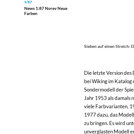
1/87
News 1:87 Norev Neue
Farben
Sieben auf einen Streich:
Die letzte Version de
bei Wiking im Katalog 
Sondermodell der Spi
Jahr 1953 als damals n
viele Farbvarianten, 19
1977 dazu, das Modell 
zu bringen. Es wird un
unverglasten Modell en