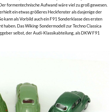
Der formentechnische Aufwand wäre viel zu groß gewesen.
hielt ein etwas größeres Heckfenster als dasjenige der
So kann als Vorbild auch ein F91 Sonderklasse des ersten
t haben. Das Wiking-Sondermodell zur Techno Classica
geber selbst, der Audi-Klassikabteilung, als DKW F91