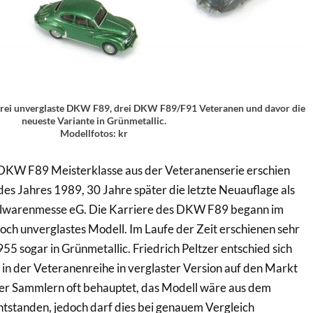
 Drei unverglaste DKW F89, drei DKW F89/F91 Veteranen und davor die
neueste Variante in Grünmetallic.
Modellfotos: kr
s DKW F89 Meisterklasse aus der Veteranenserie erschien
des Jahres 1989, 30 Jahre später die letzte Neuauflage als
elwarenmesse eG. Die Karriere des DKW F89 begann im
och unverglastes Modell. Im Laufe der Zeit erschienen sehr
55 sogar in Grünmetallic. Friedrich Peltzer entschied sich
in der Veteranenreihe in verglaster Version auf den Markt
ter Sammlern oft behauptet, das Modell wäre aus dem
tstanden, jedoch darf dies bei genauem Vergleich