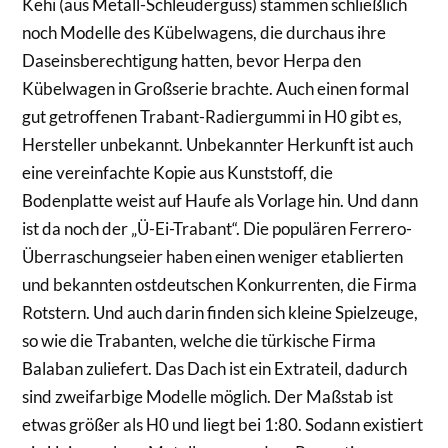
Kehi (aus Metall-Schleuderguss) stammen schließlich
noch Modelle des Kübelwagens, die durchaus ihre
Daseinsberechtigung hatten, bevor Herpa den
Kübelwagen in Großserie brachte. Auch einen formal
gut getroffenen Trabant-Radiergummi in H0 gibt es,
Hersteller unbekannt. Unbekannter Herkunft ist auch
eine vereinfachte Kopie aus Kunststoff, die
Bodenplatte weist auf Haufe als Vorlage hin. Und dann
ist da noch der „Ü-Ei-Trabant“. Die populären Ferrero-
Überraschungseier haben einen weniger etablierten
und bekannten ostdeutschen Konkurrenten, die Firma
Rotstern. Und auch darin finden sich kleine Spielzeuge,
so wie die Trabanten, welche die türkische Firma
Balaban zuliefert. Das Dach ist ein Extrateil, dadurch
sind zweifarbige Modelle möglich. Der Maßstab ist
etwas größer als H0 und liegt bei 1:80. Sodann existiert