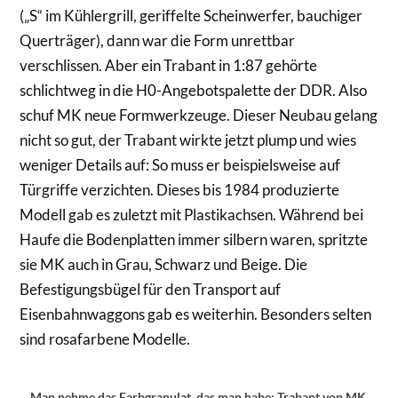
(„S“ im Kühlergrill, geriffelte Scheinwerfer, bauchiger
Querträger), dann war die Form unrettbar
verschlissen. Aber ein Trabant in 1:87 gehörte
schlichtweg in die H0-Angebotspalette der DDR. Also
schuf MK neue Formwerkzeuge. Dieser Neubau gelang
nicht so gut, der Trabant wirkte jetzt plump und wies
weniger Details auf: So muss er beispielsweise auf
Türgriffe verzichten. Dieses bis 1984 produzierte
Modell gab es zuletzt mit Plastikachsen. Während bei
Haufe die Bodenplatten immer silbern waren, spritzte
sie MK auch in Grau, Schwarz und Beige. Die
Befestigungsbügel für den Transport auf
Eisenbahnwaggons gab es weiterhin. Besonders selten
sind rosafarbene Modelle.
Man nehme das Farbgranulat, das man habe: Trabant von MK,