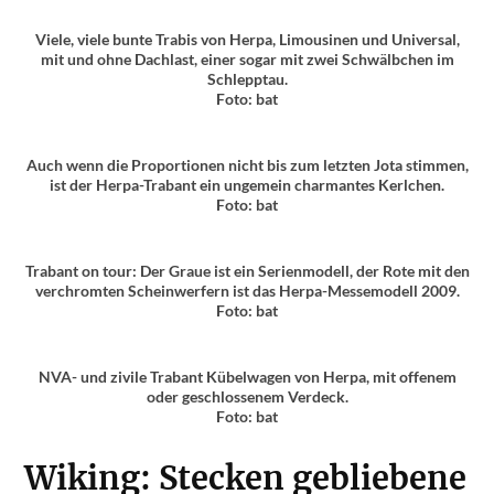
Viele, viele bunte Trabis von Herpa, Limousinen und Universal,
mit und ohne Dachlast, einer sogar mit zwei Schwälbchen im
Schlepptau.
Foto: bat
Auch wenn die Proportionen nicht bis zum letzten Jota stimmen,
ist der Herpa-Trabant ein ungemein charmantes Kerlchen.
Foto: bat
Trabant on tour: Der Graue ist ein Serienmodell, der Rote mit den
verchromten Scheinwerfern ist das Herpa-Messemodell 2009.
Foto: bat
NVA- und zivile Trabant Kübelwagen von Herpa, mit offenem
oder geschlossenem Verdeck.
Foto: bat
Wiking: Stecken gebliebene