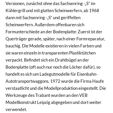
Versionen, zunächst ohne das Sachsenring -„S“ im
Kühlergrill und mit glatten Scheinwerfern, ab 1968
dann mit Sachsenring -„S“ und geriffelten
Scheinwerfern. Außerdem offenbaren sich
Formunterschiede an der Bodenplatte: Zuerst ist der
Querträger gerade, später, nach einer Formreparatur,
bauchig. Die Modelle existieren in vielen Farben und
sie waren einzeln in transparenten Plastiktütchen
verpackt. Befindet sich ein Drahtbügel an der
Bodenplatte (oft auch nur noch die Löcher dafür), so
handelt es sich um Ladegutmodelle für Eisenbahn-
Autotransportwaggons. 1972 wurde die Firma Haufe
verstaatlicht und die Modellproduktion eingestellt. Die
Werkzeuge des Trabant wurden an den VEB
Modellkonstrukt Leipzig abgegeben und dort weiter
verwendet.