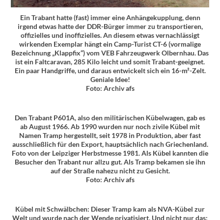
Ein Trabant hatte (fast) immer eine Anhängekupplung, denn
irgend etwas hatte der DDR-Bürger immer zu transportieren,
offizielles und inoffizielles. An diesem etwas vernachlässigt
wirkenden Exemplar hängt ein Camp-Turist CT-6 (vormalige
Bezeichnung „Klappfix“) vom VEB Fahrzeugwerk Olbernhau. Das
ist ein Faltcaravan, 285 Kilo leicht und somit Trabant-geeignet.
Ein paar Handgriffe, und daraus entwickelt sich ein 16-m²-Zelt.
Geniale Idee!
Foto: Archiv afs
Den Trabant P601A, also den militärischen Kübelwagen, gab es
ab August 1966. Ab 1990 wurden nur noch zivile Kübel mit
Namen Tramp hergestellt, seit 1978 in Produktion, aber fast
ausschließlich für den Export, hauptsächlich nach Griechenland.
Foto von der Leipziger Herbstmesse 1981. Als Kübel kannten die
Besucher den Trabant nur allzu gut. Als Tramp bekamen sie ihn
auf der Straße nahezu nicht zu Gesicht.
Foto: Archiv afs
Kübel mit Schwälbchen: Dieser Tramp kam als NVA-Kübel zur
Welt und wurde nach der Wende privatisiert. Und nicht nur das: